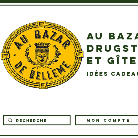
AU BAZ
DRUGST
ET GÎT
idées cadea
MON COMPTE