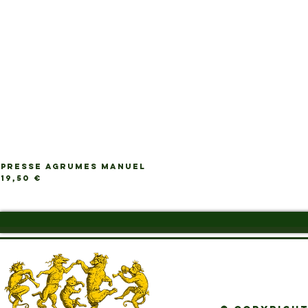
PRESSE AGRUMES MANUEL
Ap
Prix
19,50 €