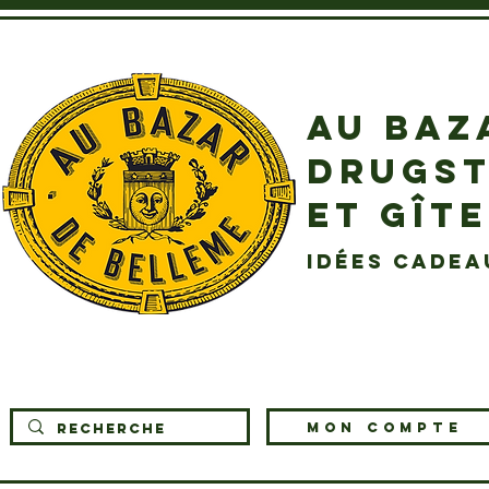
AU BAZ
DRUGST
ET GÎT
idées cadea
MON COMPTE