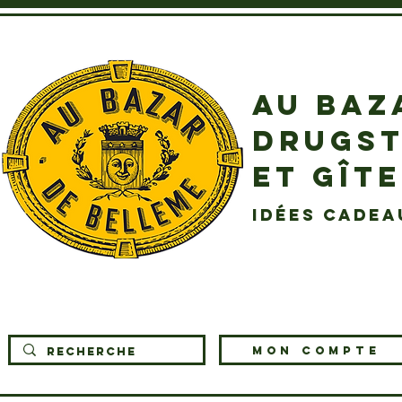
AU BAZ
DRUGST
ET GÎT
idées cadea
MON COMPTE