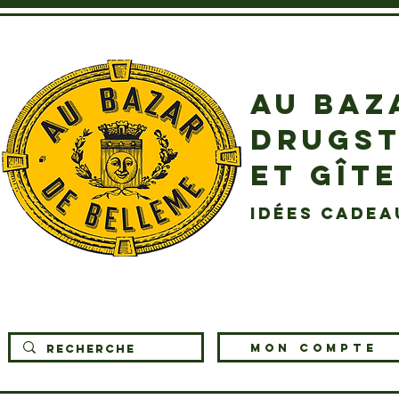
AU BAZ
DRUGST
ET GÎT
idées cadea
MON COMPTE