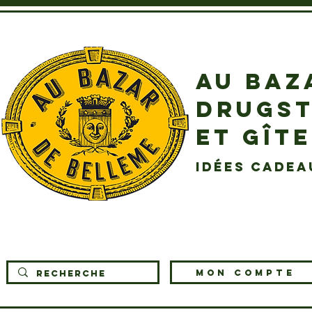
AU BAZ
DRUGST
ET GÎT
idées cadea
MON COMPTE