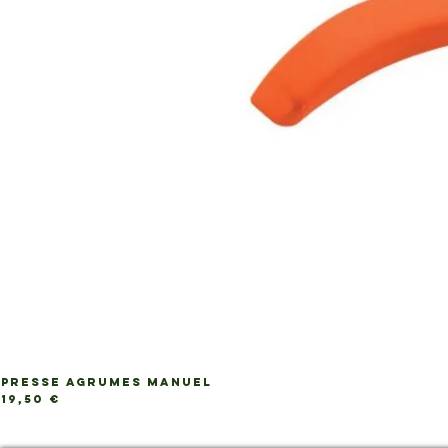
PRESSE AGRUMES MANUEL
Ap
Prix
19,50 €