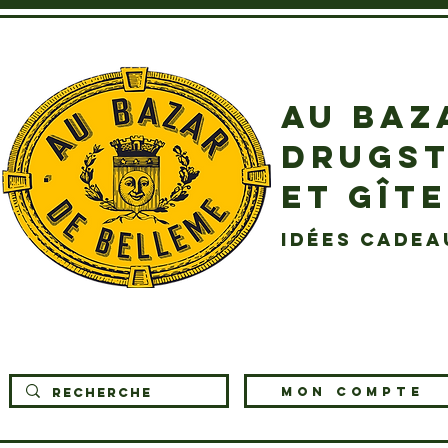
AU BAZ
DRUGST
ET GÎT
idées cadea
MON COMPTE