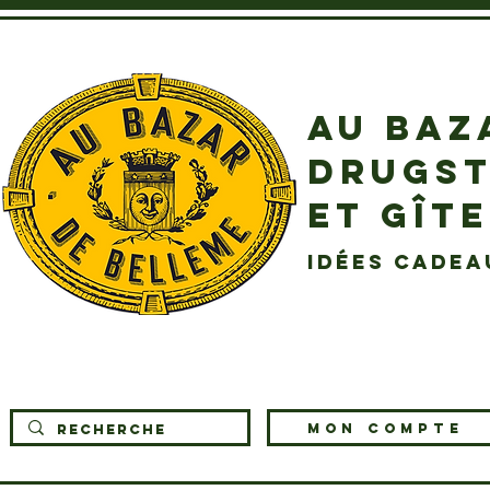
AU BAZ
DRUGST
ET GÎT
idées cadea
MON COMPTE