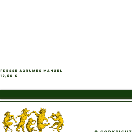
PRESSE AGRUMES MANUEL
Ap
Prix
19,50 €