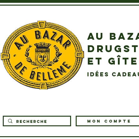
AU BAZ
DRUGST
ET GÎT
idées cadea
MON COMPTE