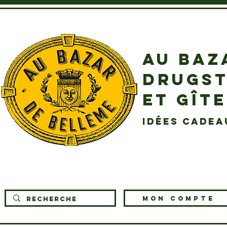
AU BAZ
DRUGST
ET GÎT
idées cadea
MON COMPTE