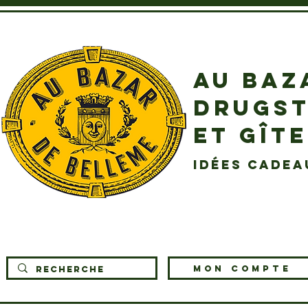
AU BAZ
DRUGST
ET GÎT
idées cadea
MON COMPTE