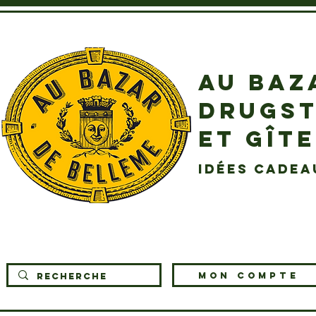
AU BAZ
DRUGST
ET GÎT
idées cadea
MON COMPTE