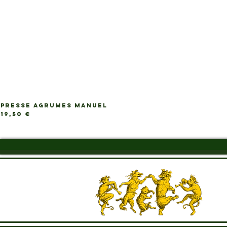
PRESSE AGRUMES MANUEL
Prix
19,50 €