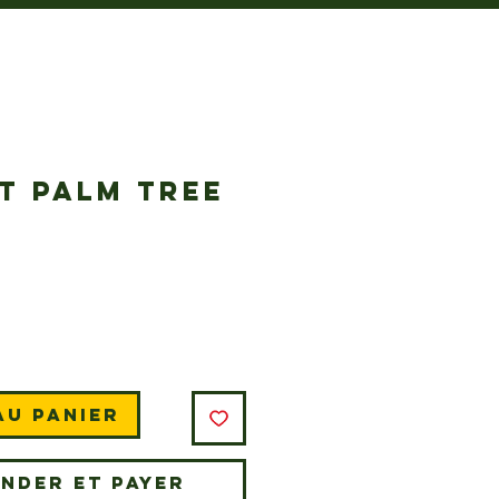
T PALM TREE
Prix
au panier
nder et payer