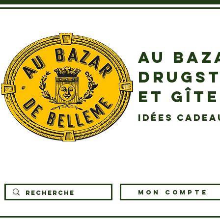
AU BAZ
DRUGST
ET GÎT
idées cadea
MON COMPTE