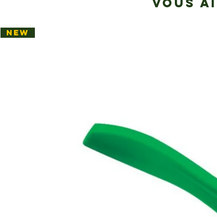
VOUS A
NEW