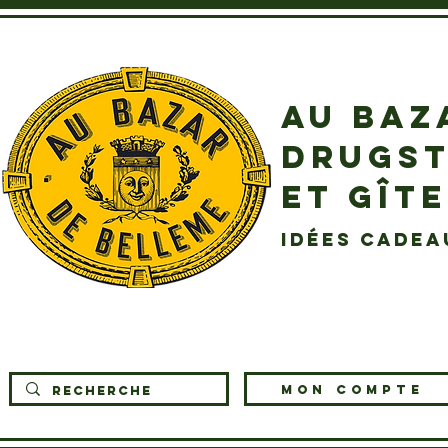
AU BAZ
DRUGST
ET GÎT
idées cadea
MON COMPTE