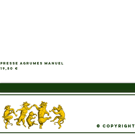
PRESSE AGRUMES MANUEL
Ap
Prix
19,50 €
© Copyright