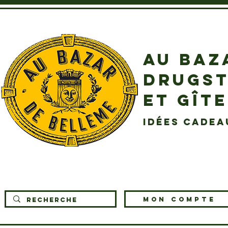
AU BAZ
DRUGST
ET GÎT
idées cadea
MON COMPTE