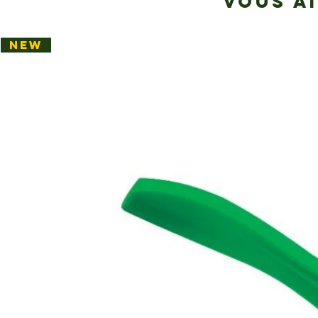
VOUS A
NEW