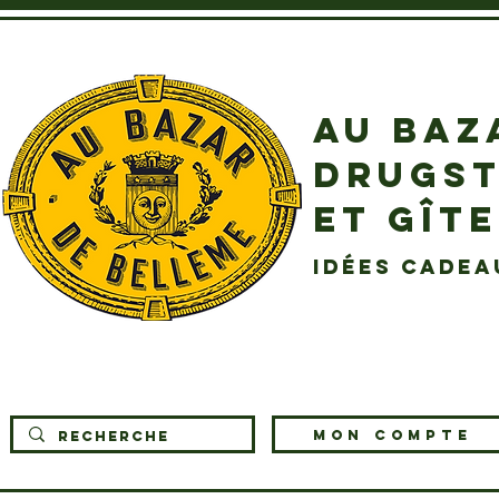
AU BAZ
DRUGST
ET GÎT
idées cadea
MON COMPTE