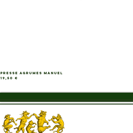
PRESSE AGRUMES MANUEL
Ap
Prix
19,50 €