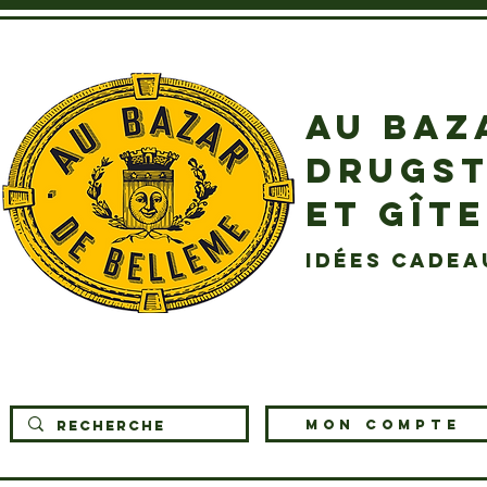
AU BAZ
DRUGST
ET GÎT
idées cadea
MON COMPTE