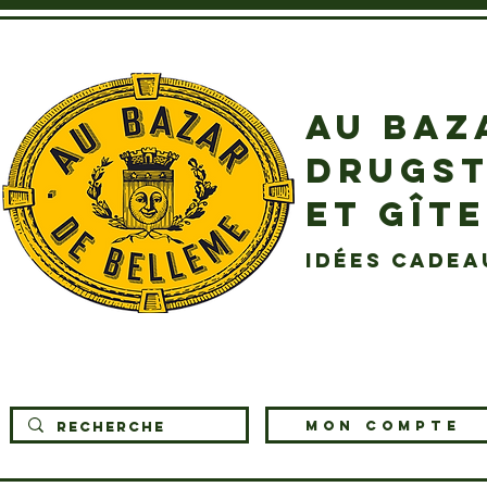
AU BAZ
DRUGST
ET GÎT
idées cadea
MON COMPTE