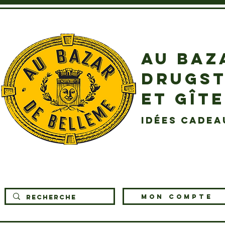
AU BAZ
DRUGST
ET GÎT
idées cadea
MON COMPTE