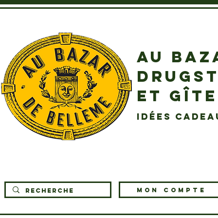
AU BAZ
DRUGST
ET GÎT
idées cadea
MON COMPTE