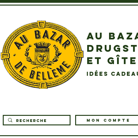
AU BAZ
DRUGST
ET GÎT
idées cadea
MON COMPTE