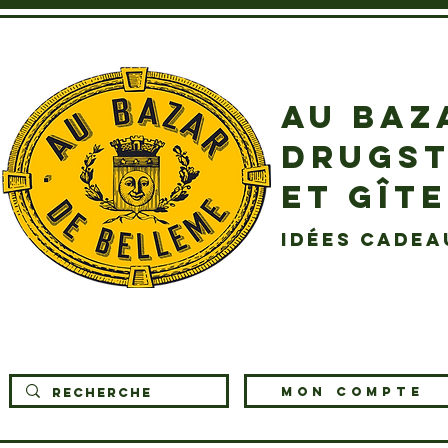
AU BAZ
DRUGST
ET GÎT
idées cadea
MON COMPTE